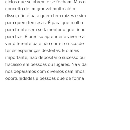
ciclos que se abrem e se fecham. Mas o 
conceito de imigrar vai muito além 
disso, não é para quem tem raízes e sim 
para quem tem asas. É para quem olha 
para frente sem se lamentar o que ficou 
para trás. É preciso aprender a viver e a 
ver diferente para não correr o risco de 
ter as esperanças desfeitas. E o mais 
importante, não depositar o sucesso ou 
fracasso em pessoas ou lugares. Na vida 
nos deparamos com diversos caminhos, 
oportunidades e pessoas que de forma 
direta ou indireta traçam nosso destino. 
É preciso ter os olhos abertos e escutar 
a voz do coração, pois a verdadeira 
felicidade esta dentro de cada um de 
nos.'