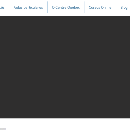
cês
Aulas particulares
O Centre Québec
Cursos Online
Blog