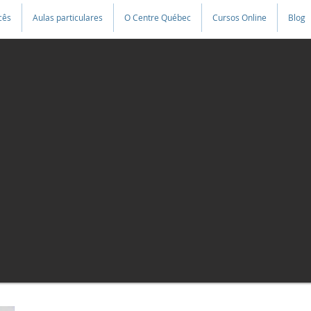
cês
Aulas particulares
O Centre Québec
Cursos Online
Blog