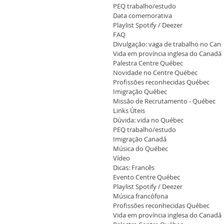
PEQ trabalho/estudo
Data comemorativa
Playlist Spotify / Deezer
FAQ
Divulgação: vaga de trabalho no Can
Vida em província inglesa do Canadá
Palestra Centre Québec
Novidade no Centre Québec
Profissões reconhecidas Québec
Imigração Québec
Missão de Recrutamento - Québec
Links Úteis
Dúvida: vida no Québec
PEQ trabalho/estudo
Imigração Canadá
Música do Québec
Vídeo
Dicas: Francês
Evento Centre Québec
Playlist Spotify / Deezer
Música francófona
Profissões reconhecidas Québec
Vida em província inglesa do Canadá