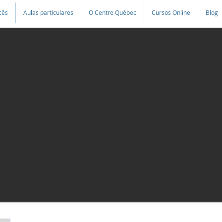
cês
Aulas particulares
O Centre Québec
Cursos Online
Blog