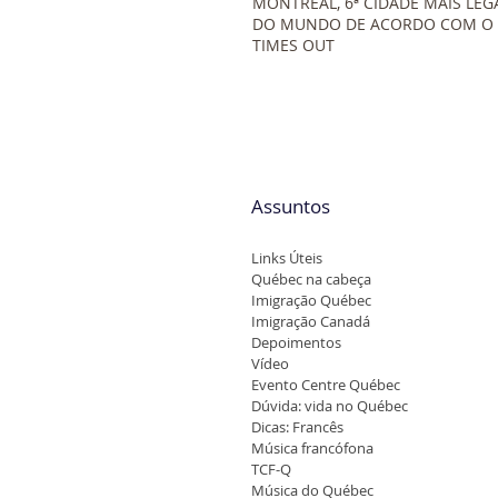
MONTREAL, 6ª CIDADE MAIS LEG
DO MUNDO DE ACORDO COM O
TIMES OUT
Assuntos
Links Úteis
Québec na cabeça
Imigração Québec
Imigração Canadá
Depoimentos
Vídeo
Evento Centre Québec
Dúvida: vida no Québec
Dicas: Francês
Música francófona
TCF-Q
Música do Québec