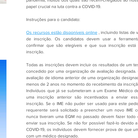
pandemia, muitos dos quais são recém-chegados ao nos
papel crucial na luta contra a COVID-19.
Instruções para o candidato:
Os recursos estão disponíveis online
 , incluindo listas de
de inscrição. Os candidatos devem usar a ferramenta 
confirmar que são elegíveis e que sua inscrição está
inscrição.
Todas as inscrições devem incluir os resultados de um tes
concedido por uma organização de avaliação designada.
avaliação de idioma anterior de uma organização designa
menos de 2 anos no momento do recebimento da inscriçã
Indivíduos que já se submeteram a um Exame Médico de 
uma inscrição anterior são incentivados a enviar ess
inscrição. Se o IME não puder ser usado para este pedi
requerente será solicitado a preencher um novo IME c
nunca tiveram uma EQM no passado devem fazer todo o 
enviar sua inscrição. Se não for possível fazê-lo devido 
COVID-19, os indivíduos devem fornecer prova de que um
com um médico designado.