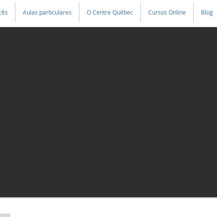
cês
Aulas particulares
O Centre Québec
Cursos Online
Blog