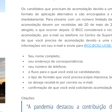
Os candidatos que precisam de acomodação devido a uma 
formato de aplicação alternativo e são encorajados a
imediatamente. Para streams com um número limitado de s
acomodação devem ser recebidas até 20 de maio de 202
atingido, o que ocorrer depois. O IRCC considerará o re
acomodação, por e-mail ou telefone no Centro de Suport
de que você precisa de acomodação devido a uma defi
informações em seu e-mail e envie para 
IRCC.BCSU-UCSE.
Seu nome completo;
seu endereço de correspondência;
seu número de telefone;
o fluxo para o qual você está se candidatando;
o tipo de formato que você precisa (cópia impressa, bra
se deseja recebê-lo por correio ou e-mail;
confirmação de que você está solicitando acomodação
Citações
“A pandemia destacou a contribuição d