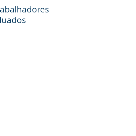
rabalhadores
aduados